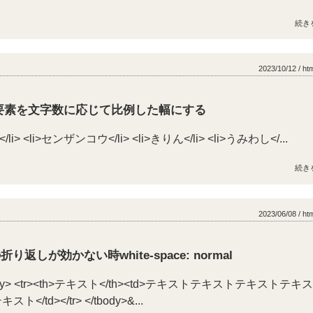
続き
2023/10/12 / ht
で内側要素を文字数に応じて比例した幅にする
</li> <li>センザンコウ</li> <li>きりん</li> <li>うみわし</...
続き
2023/06/08 / ht
折り返しが効かない時white-space: normal
tbody> <tr><th>テキスト</th><td>テキストテキストテキストテキ
td></tr> </tbody>&...