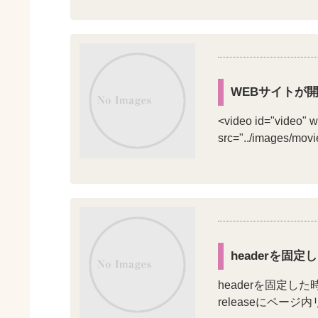
WEBサイトが
<video id="video" w
src="../images/mo
headerを固定
headerを固定した時
releaseにページ内リンク<