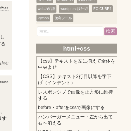
ml+css
webの知識
wordpress設計術
EC-CUBE4
Python
便利ツール
検索
定し
する
html+css
【css】テキストを左に揃えて全体を
を読む
中央よせ
【CSS】テキスト2行目以降を字下
ml+css
げ（インデント）
レスポンシブで画像を正方形に維持
する
before・afterをcssで画像にする
で、
ハンバーガーメニュー・左から出て
りす
右へ消える