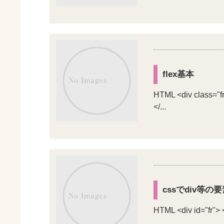
flex基本
HTML <div class="fr"
</...
cssでdiv等
HTML <div id="fr"> 