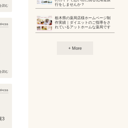
行をしませんか？
を読む
栃木県の薬局店様ホームページ制
作実績｜ダイエットのご指導をさ
ml+css
れているアットホームな薬局です
+ More
い
を読む
ml+css
 横3