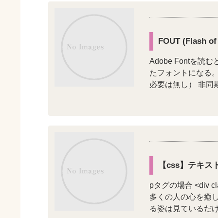
FOUT (Flash o
Adobe Font
たフォントになる
必要は無し） 非同期
【css】テキ
pタグの場合 <div
多くの人の心を癒し
る姿は見ているだけで