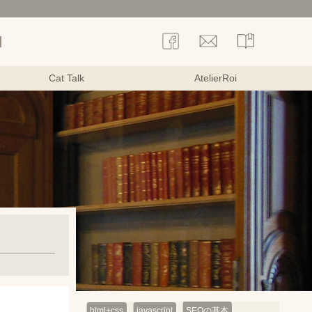
Cat Talk
AtelierRoi
html+css
javascript
SEOの基本