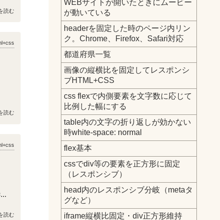
WEBサイトが開いたときにムービー
を読む
が動いている
headerを固定した時のページ内リン
ク。Chrome、Firefox、Safari対応
ml+css
都道府県一覧
画像の縦横比を固定してレスポンシ
ブHTML+CSS
css flexで内側要素を文字数に応じて
比例した幅にする
を読む
table内の文字の折り返しが効かない
時white-space: normal
ml+css
flex基本
cssでdiv等の要素を正方形に固定
（レスポンシブ）
head内のレスポンシブ分岐（metaタ
..
グなど）
iframe縦横比固定・div正方形維持
を読む