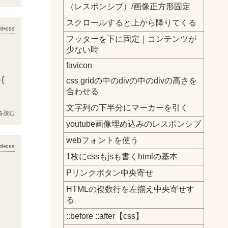
（レスポンシブ）/画像正方形固定
スクロールすると上から降りてくる
ml+css
フッターを下に固定｜コンテンツが
少ない時
favicon
{
css gridの中のdivの中のdivの高さを
合わせる
文字列の下半分にマーカーを引く
を読む
youtube画像埋め込みのレスポンシブ
webフォントを使う
ml+css
1枚にcssもjsも書くhtmlの基本
Pリンクボタン中央寄せ
HTMLの複数行を左揃え中央寄せす
;
る
::before ::after【css】