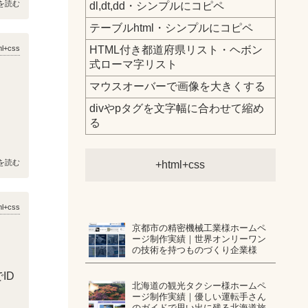
を読む
dl,dt,dd・シンプルにコピペ
テーブルhtml・シンプルにコピペ
ml+css
HTML付き都道府県リスト・ヘボン
式ローマ字リスト
マウスオーバーで画像を大きくする
divやpタグを文字幅に合わせて縮め
る
を読む
html+css
ml+css
京都市の精密機械工業様ホームペ
ージ制作実績｜世界オンリーワン
の技術を持つものづくり企業様
ID
北海道の観光タクシー様ホームペ
ージ制作実績｜優しい運転手さん
のガイドで思い出に残る北海道旅