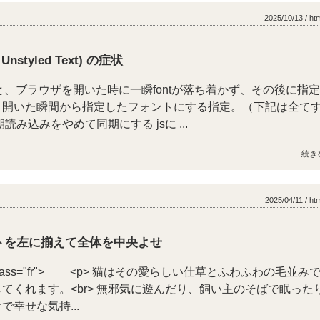
2025/10/13 / ht
f Unstyled Text) の症状
を読むと、ブラウザを開いた時に一瞬fontが落ち着かず、その後に指
。開いた瞬間から指定したフォントにする指定。（下記は全て
読み込みをやめて同期にする jsに ...
続き
2025/04/11 / ht
ストを左に揃えて全体を中央よせ
 class="fr"> <p> 猫はその愛らしい仕草とふわふわの毛並み
てくれます。<br> 無邪気に遊んだり、飼い主のそばで眠った
幸せな気持...