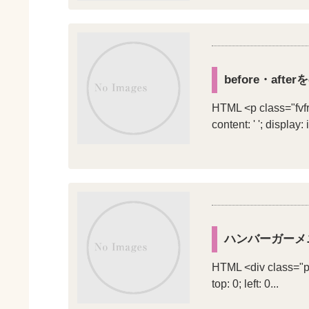
before・aft
HTML <p class="fv
content: ' '; display: i
ハンバーガーメ
HTML <div class="pa
top: 0; left: 0...