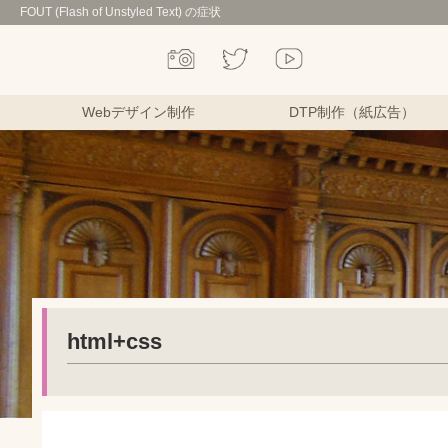
FOUT (Flash of Unstyled Text) の症状
Webデザイン制作
DTP制作（紙広告）
html+css