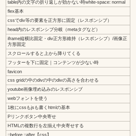
table内の文字の折り返しが効かない時white-space: normal
flex基本
cssでdiv等の要素を正方形に固定（レスポンシブ）
head内のレスポンシブ分岐（metaタグなど）
iframe縦横比固定・div正方形維持（レスポンシブ）/画像正
方形固定
スクロールすると上から降りてくる
フッターを下に固定｜コンテンツが少ない時
favicon
css gridの中のdivの中のdivの高さを合わせる
youtube画像埋め込みのレスポンシブ
webフォントを使う
1枚にcssもjsも書くhtmlの基本
Pリンクボタン中央寄せ
HTMLの複数行を左揃え中央寄せする
::before ::after【css】