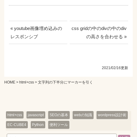
« youtube画像埋め込みの
css gridの中のdivの中のdiv
レスポンシブ
の高さを合わせる »
2021/02/16更新
HOME
>
html+css
> 文字列の下半分にマーカーを引く
html+css
javascript
SEOの基本
webの知識
wordpress設計術
EC-CUBE4
Python
便利ツール