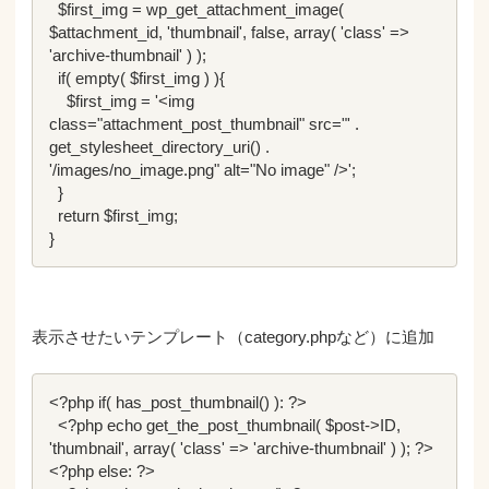
  $first_img = wp_get_attachment_image( 
$attachment_id, 'thumbnail', false, array( 'class' => 
'archive-thumbnail' ) );

  if( empty( $first_img ) ){

    $first_img = '<img 
class="attachment_post_thumbnail" src="' . 
get_stylesheet_directory_uri() . 
'/images/no_image.png" alt="No image" />';

  }

  return $first_img;

}
表示させたいテンプレート（category.phpなど）に追加
<?php if( has_post_thumbnail() ): ?>

  <?php echo get_the_post_thumbnail( $post->ID, 
'thumbnail', array( 'class' => 'archive-thumbnail' ) ); ?> 

<?php else: ?>
