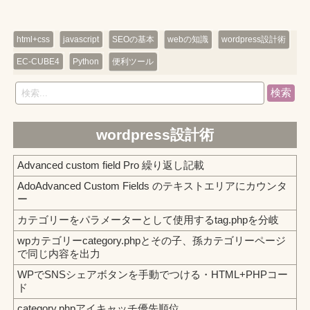
html+css
javascript
SEOの基本
webの知識
wordpress設計術
EC-CUBE4
Python
便利ツール
検索
wordpress設計術
Advanced custom field Pro 繰り返し記載
AdoAdvanced Custom Fields のテキストエリアにカウンタ
ー
カテゴリーをパラメーターとして使用するtag.phpを分岐
wpカテゴリーcategory.phpとその子、孫カテゴリーページ
で同じ内容を出力
WPでSNSシェアボタンを手動でつける・HTML+PHPコー
ド
category.phpアイキャッチ優先順位