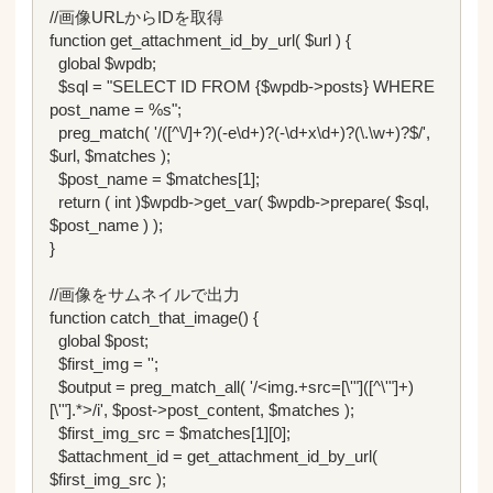
//画像URLからIDを取得

function get_attachment_id_by_url( $url ) {

  global $wpdb;

  $sql = "SELECT ID FROM {$wpdb->posts} WHERE 
post_name = %s";

  preg_match( '/([^\/]+?)(-e\d+)?(-\d+x\d+)?(\.\w+)?$/', 
$url, $matches );

  $post_name = $matches[1];

  return ( int )$wpdb->get_var( $wpdb->prepare( $sql, 
$post_name ) );

}

//画像をサムネイルで出力

function catch_that_image() {

  global $post;

  $first_img = '';

  $output = preg_match_all( '/<img.+src=[\'"]([^\'"]+)
[\'"].*>/i', $post->post_content, $matches );

  $first_img_src = $matches[1][0];

  $attachment_id = get_attachment_id_by_url( 
$first_img_src );
