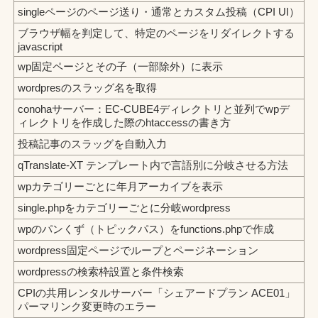
singleページのページ送り・通常とカスタム投稿（CPI UI）
ブラウザ幅を判定して、特定のページをリダイレクトする
javascript
wp固定ページとその子（一部除外）に表示
wordpresのスラッグ名を取得
conohaサーバー：EC-CUBE4ディレクトリと並列でwpデ
ィレクトリを作成した際のhtaccessの書き方
投稿記事のスラッグを自動入力
qTranslate-XT テンプレート内で言語別に分岐させる方法
wpカテゴリーごとに年月アーカイブを表示
single.phpをカテゴリーごとに分岐wordpress
wpのパンくず（トピックパス）をfunctions.phpで作成
wordpress固定ページでループとページネーション
wordpressの検索枠設置と条件検索
CPIの共用レンタルサーバー「シェアードプラン ACE01」
パーマリンク変更時のエラー