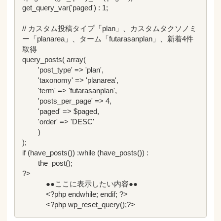
get_query_var('paged') : 1;

// カスタム投稿タイプ「plan」、カスタムタクソノミ
ー「planarea」、ターム「futarasanplan」、新着4件
取得

query_posts( array(

	'post_type' => 'plan',

	'taxonomy' => 'planarea',

	'term' => 'futarasanplan',

	'posts_per_page' => 4,

	'paged' => $paged,

	'order' => 'DESC'

	) 

);

if (have_posts()) :while (have_posts()) : 

	the_post();

?>

            ●●ここに表示したい内容●●

            <?php endwhile; endif; ?>

            <?php wp_reset_query();?>