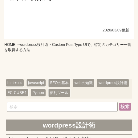
2020/03/09更新
HOME
>
wordpress設計術
> Custom Post Type UIで、特定のカテゴリー一覧
を取得する方法
html+css
javascript
SEOの基本
webの知識
wordpress設計術
EC-CUBE4
Python
便利ツール
検索
wordpress設計術