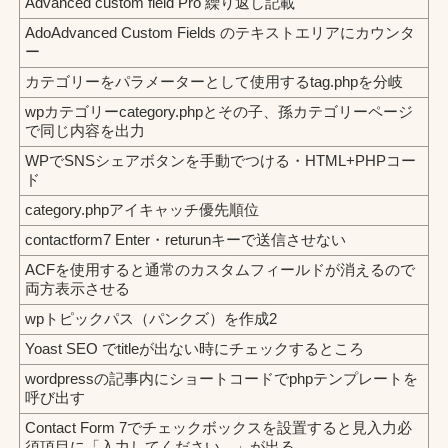
Advanced custom field Pro 繰り返し記載
AdoAdvanced Custom Fields のテキストエリアにカウンタ
ー
カテゴリーをパラメーターとして使用するtag.phpを分岐
wpカテゴリーcategory.phpとその子、孫カテゴリーページ
で同じ内容を出力
WPでSNSシェアボタンを手動でつける・HTML+PHPコー
ド
category.phpアイキャッチ優先順位
contactform7 Enter・returunキーで送信させない
ACFを使用すると通常のカスタムフィールドが消えるので
両方表示させる
wpトピックパス（パンクズ）を作成2
Yoast SEO でtitleが出ない時にチェックするところ
wordpressの記事内にショートコードでphpテンプレートを
呼び出す
Contact Form 7でチェックボックスを設置すると見入力必
須項目に「入力してください。」が出る