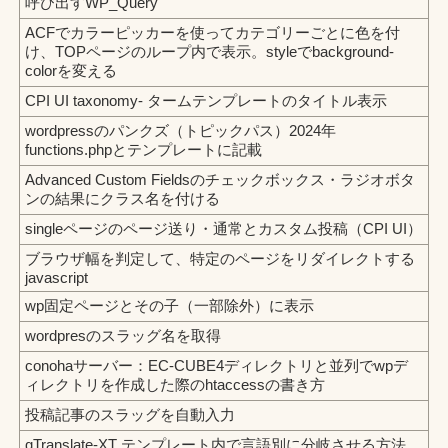
呼び出すWP_Query
ACFでカラーピッカーを使ってカテゴリーごとに色を付
け、TOPページのループ内で表示。styleでbackground-
colorを変える
CPI UI taxonomy- タームテンプレートのタイトル表示
wordpressのパンクズ（トピックパス）2024年
functions.phpとテンプレートに記載
Advanced Custom Fieldsのチェックボックス・ラジオボタ
ンの結果にクラス名を付ける
singleページのページ送り・通常とカスタム投稿（CPI UI）
ブラウザ幅を判定して、特定のページをリダイレクトする
javascript
wp固定ページとその子（一部除外）に表示
wordpresのスラッグ名を取得
conohaサーバー：EC-CUBE4ディレクトリと並列でwpデ
ィレクトリを作成した際のhtaccessの書き方
投稿記事のスラッグを自動入力
qTranslate-XT テンプレート内で言語別に分岐させる方法