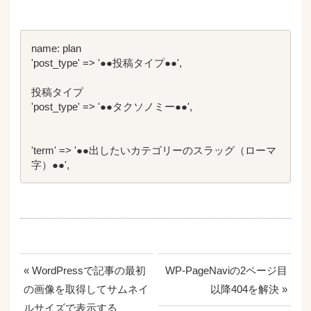
name: plan

'post_type' => '●●投稿タイプ●●',

投稿タイプ

'post_type' => '●●タクソノミー●●',

'term' => '●●出したいカテゴリーのスラッグ（ローマ
字）●●',
« WordPressで記事の最初
WP-PageNaviの2ページ目
の画像を取得してサムネイ
以降404を解決 »
ルサイズで表示する