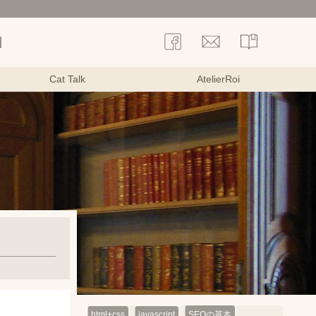
Cat Talk
AtelierRoi
html+css
javascript
SEOの基本