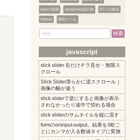
webの知識
wordpress設計術
EC-CUBE4
Python
便利ツール
検索
javascript
slick slider 右だけチラ見せ・無限ス
クロール
Slick Slider滑らかに逆スクロール｜
画像の幅が違う
slick sliderで逆にすると画像が表示
されなかったり途中で切れる場合
slick sliderのサムネイルを縦に流す
formのoninput-output。結果を3桁ご
とにカンマが入る数値タイプに変換