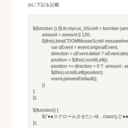
jsに下記を記載
$(function () {$.fn.mycus_hScroll = function (amo
	amount = amount || 120;

	$(this).bind("DOMMouseScroll mousewheel", function (event) {

		var oEvent = event.originalEvent, 

		direction = oEvent.detail ? oEvent.detail * -amount : oEvent.wheelDelta, 

		position = $(this).scrollLeft();

		position += direction > 0 ? -amount : amount;

		$(this).scrollLeft(position);

		event.preventDefault();

	})

};

});

$(function() {

	$("●●スクロールさせたいid、classなど●●").mycus_hScroll(60); // スクロール量を調節

});