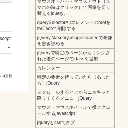
マウスオーバー・マウスアウト（ス
マホの時はクリック）で画像を切り
替えるjquery。
querySelectorAllエレメントのhrefを
forEachで削除する
jQuery,Masonry,imagesloadedで画像
ipt
を敷き詰める
»
jQueryで特定のページからリンクさ
れた後のページでclassを追加
カレンダー
5/14更新
特定の要素を持っていたら（あった
ら）jQuery
スクロールすると上からニョキッと
降りてくるメニューjQuery
マウス・マウスホイールで横スクロ
ールするjavascript
jqueryとcssでタブ