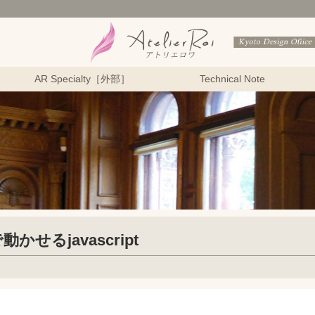
AR Specialty［外部］
Technical Note
るjavascript