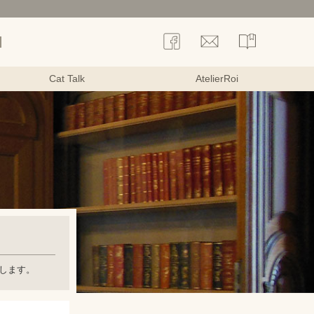
Cat Talk
AtelierRoi
致します。