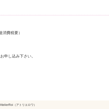
（別途消費税要）
をお申し込み下さい。
elierRoi（アトリエロワ）